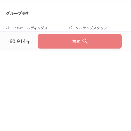
グループ会社
パーソルホールディングス
パーソルテンプスタッフ
60,914
search
検索
パーソルビジネスプロセスデザイン
パーソルクロステクノロジー
件
パーソルキャリア
パーソルイノベーション
パーソル総合研究所
グループ会社一覧
個人向けサービス
人材派遣
テンプスタッフ
ジョブチェキ
ファンタブル