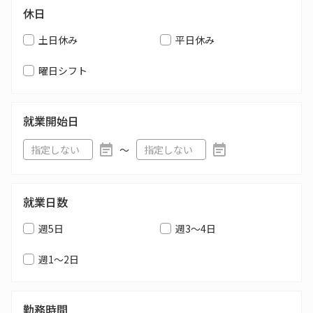
休日
土日休み
平日休み
曜日シフト
就業開始日
〜
就業日数
週5日
週3～4日
週1～2日
勤務時間