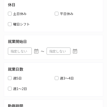
休日
土日休み
平日休み
曜日シフト
就業開始日
〜
就業日数
週5日
週3～4日
週1～2日
勤務時間