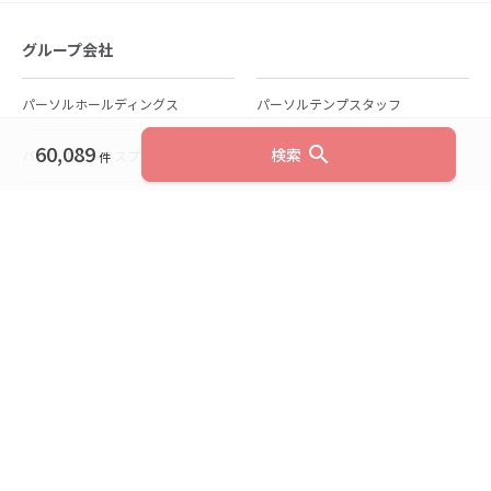
グループ会社
パーソルホールディングス
パーソルテンプスタッフ
60,089
search
検索
パーソルビジネスプロセスデザイン
パーソルクロステクノロジー
件
パーソルキャリア
パーソルイノベーション
パーソル総合研究所
グループ会社一覧
個人向けサービス
人材派遣
テンプスタッフ
ジョブチェキ
ファンタブル