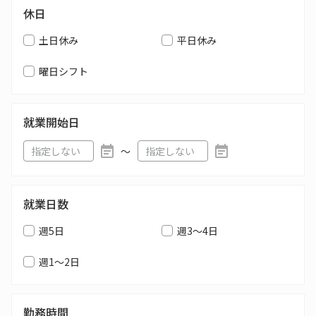
休日
土日休み
平日休み
曜日シフト
就業開始日
〜
就業日数
週5日
週3～4日
週1～2日
勤務時間