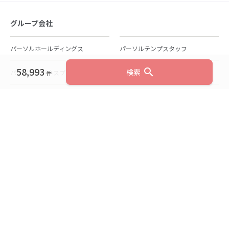
グループ会社
パーソルホールディングス
パーソルテンプスタッフ
58,993
search
検索
パーソルビジネスプロセスデザイン
パーソルクロステクノロジー
件
パーソルキャリア
パーソルイノベーション
パーソル総合研究所
グループ会社一覧
個人向けサービス
人材派遣
テンプスタッフ
ジョブチェキ
ファンタブル