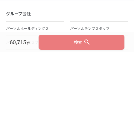
グループ会社
パーソルホールディングス
パーソルテンプスタッフ
60,715
search
検索
パーソルビジネスプロセスデザイン
パーソルクロステクノロジー
件
パーソルキャリア
パーソルイノベーション
パーソル総合研究所
グループ会社一覧
個人向けサービス
人材派遣
テンプスタッフ
ジョブチェキ
ファンタブル