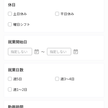
休日
土日休み
平日休み
曜日シフト
就業開始日
〜
就業日数
週5日
週3～4日
週1～2日
勤務時間