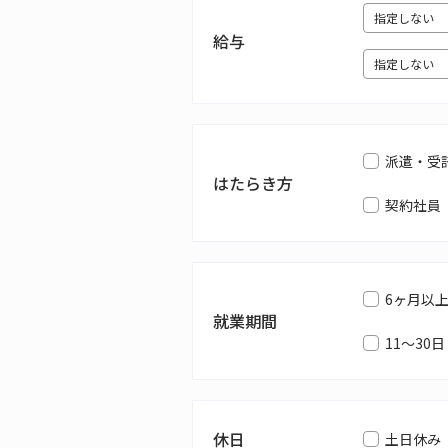
給与
派遣・受
はたらき方
契約社員
6ヶ月以
就業期間
11～30日
休日
土日休み