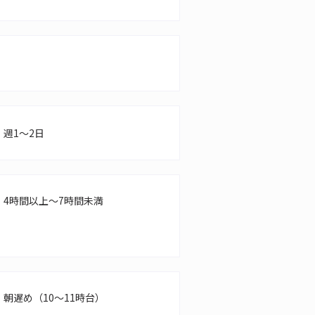
週1～2日
4時間以上～7時間未満
朝遅め（10～11時台）