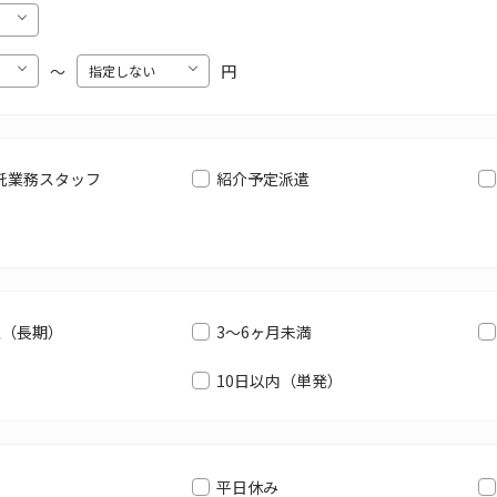
〜
円
託業務スタッフ
紹介予定派遣
上（長期）
3～6ヶ月未満
10日以内（単発）
平日休み