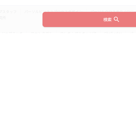
プスタッフ
パーソルビジネスプロセスデザイン
パーソルクロステクノロジ
究所
search
検索
ジョブチェキ
ファンタブル
フレキシブルキャリア
Chall-edge
パ
ティブエージェント
BRS
ミイダス
dodaチャレンジ
doda X
フル
ミラトレ
Neuro Dive
HiPro
ワークスイッチコンサルティング
HITO-Manager
MITERAS
ポスタス
StepBase
サイトのご利用にあたって
(c) 