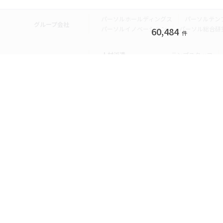
パーソルホールディングス
パーソルテン
グループ会社
パーソルイノベーション
パーソル総合研
60,484
件
人材派遣
テンプスタッフ
転職・就職
doda
エグゼク
個人向けサービス
その他
lotsful
シェア
その他
パーソルのRPA
法人向けサービス
Remote Tasker