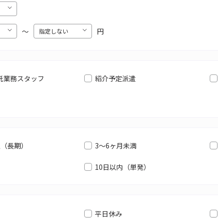
〜
円
託業務スタッフ
紹介予定派遣
上（長期）
3～6ヶ月未満
10日以内（単発）
平日休み