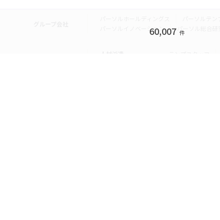
パーソルホールディングス
パーソルテン
グループ会社
パーソルイノベーション
パーソル総合研
60,007
件
人材派遣
テンプスタッフ
転職・就職
doda
エグゼク
個人向けサービス
その他
lotsful
シェア
その他
パーソルのRPA
法人向けサービス
Remote Tasker