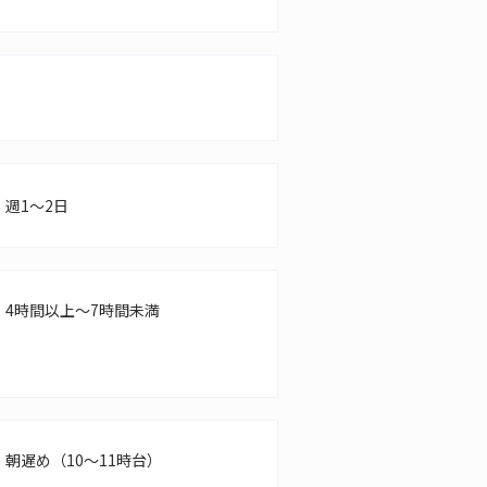
週1～2日
4時間以上～7時間未満
朝遅め（10～11時台）