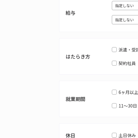
給与
派遣・受
はたらき方
契約社員
6ヶ月以
就業期間
11～30日
休日
土日休み