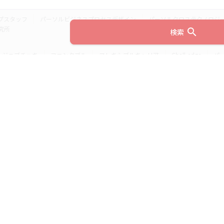
プスタッフ
パーソルビジネスプロセスデザイン
パーソルクロステクノロジ
究所
search
検索
ジョブチェキ
ファンタブル
フレキシブルキャリア
Chall-edge
パ
ティブエージェント
BRS
ミイダス
dodaチャレンジ
doda X
フル
ミラトレ
Neuro Dive
HiPro
ワークスイッチコンサルティング
HITO-Manager
MITERAS
ポスタス
StepBase
サイトのご利用にあたって
(c) 