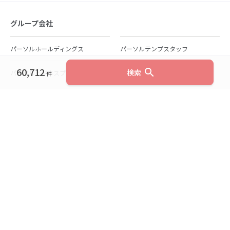
グループ会社
パーソルホールディングス
パーソルテンプスタッフ
60,712
search
検索
パーソルビジネスプロセスデザイン
パーソルクロステクノロジー
件
パーソルキャリア
パーソルイノベーション
パーソル総合研究所
グループ会社一覧
個人向けサービス
人材派遣
テンプスタッフ
ジョブチェキ
ファンタブル