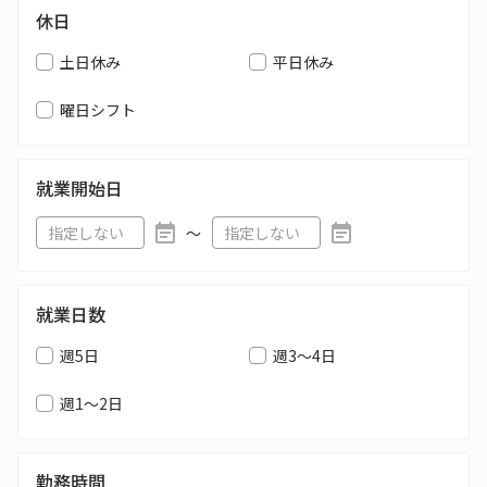
休日
土日休み
平日休み
曜日シフト
就業開始日
〜
就業日数
週5日
週3～4日
週1～2日
勤務時間