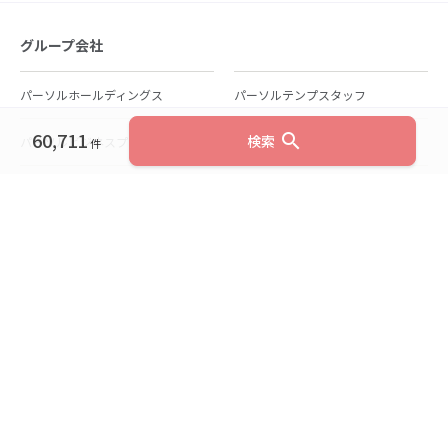
グループ会社
パーソルホールディングス
パーソルテンプスタッフ
60,711
search
検索
パーソルビジネスプロセスデザイン
パーソルクロステクノロジー
件
パーソルキャリア
パーソルイノベーション
パーソル総合研究所
グループ会社一覧
個人向けサービス
人材派遣
テンプスタッフ
ジョブチェキ
ファンタブル