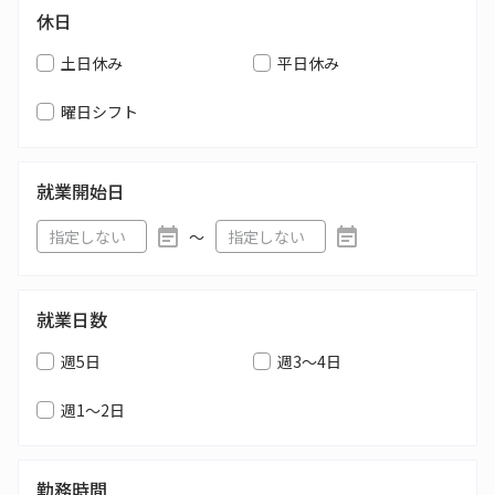
休日
土日休み
平日休み
曜日シフト
就業開始日
〜
就業日数
週5日
週3～4日
週1～2日
勤務時間