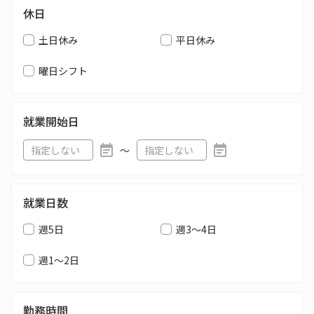
休日
土日休み
平日休み
曜日シフト
就業開始日
〜
就業日数
週5日
週3～4日
週1～2日
勤務時間