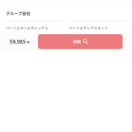
グループ会社
パーソルホールディングス
パーソルテンプスタッフ
59,985
search
検索
パーソルビジネスプロセスデザイン
パーソルクロステクノロジー
件
パーソルキャリア
パーソルイノベーション
パーソル総合研究所
グループ会社一覧
個人向けサービス
人材派遣
テンプスタッフ
ジョブチェキ
ファンタブル