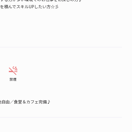
を積んでスキルUPしたい方☆彡
禁煙
色自由／食堂＆カフェ完備♪