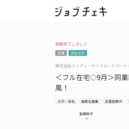
掲載終了しました
派遣
完全在宅
株式会社インディードリクルートパート
＜フル在宅◇9月＞同業
風！
大手・有名
複数名募集
派遣就業中
勤務条件