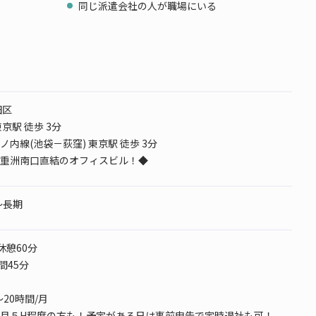
同じ派遣会社の人が職場にいる
田区
京駅 徒歩 3分
内線(池袋－荻窪) 東京駅 徒歩 3分
重洲南口直結のオフィスビル！◆
1～長期
5 休憩60分
間45分
～20時間/月
月５H程度の方も！予定がある日は事前申告で定時退社も可！