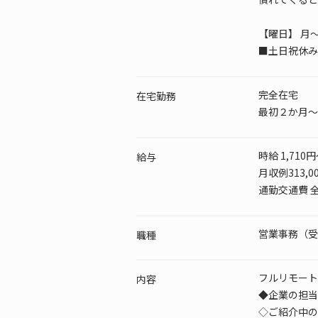
【曜日】
月～
■土日祝休み
完全在宅
在宅勤務
最初２か月～
時給 1,710円
給与
月収例313,
通勤交通費 
営業事務（受発
職種
フルリモート
内容
◆企業の担当
◇ご紹介中の