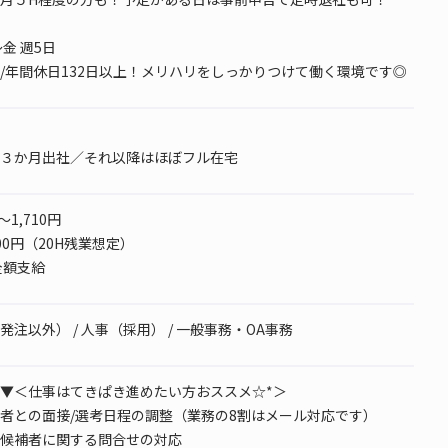
金 週5日
/年間休日132日以上！メリハリをしっかりつけて働く環境です◎
３か月出社／それ以降はほぼフル在宅
～1,710円
000円（20H残業想定）
全額支給
注以外） / 人事（採用） / 一般事務・OA事務
▼＜仕事はてきぱき進めたい方おススメ☆*＞
者との面接/選考日程の調整（業務の8割はメール対応です）
候補者に関する問合せの対応