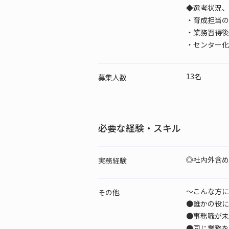
◆選考状況、
・育成担当の
・業務習得後
・センター化
13名
募集人数
必要な経験・スキル
◎社内外含め
実務経験
～こんな方に
その他
●誰かの役に
●事務職が未
●同じ業務を