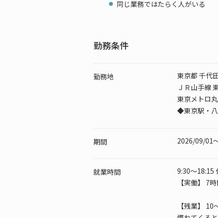
同じ業務ではたらく人がいる
勤務条件
東京都 千代
勤務地
ＪＲ山手線 東
東京メトロ丸ノ
◆東京駅・八
2026/09/0
期間
9:30～18:1
就業時間
【実働】 7時
【残業】 10
慣れてくると