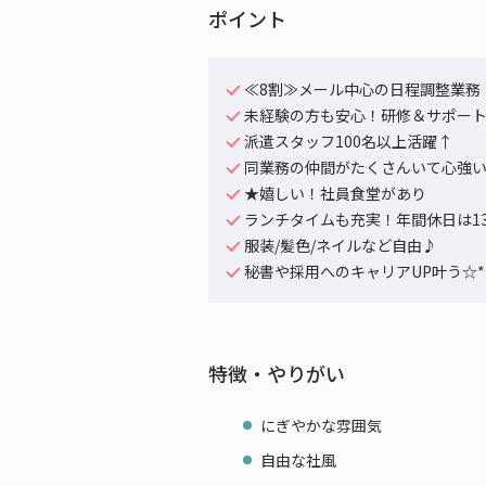
ポイント
≪8割≫メール中心の日程調整業務
未経験の方も安心！研修＆サポー
派遣スタッフ100名以上活躍↑
同業務の仲間がたくさんいて心強
★嬉しい！社員食堂があり
ランチタイムも充実！年間休日は1
服装/髪色/ネイルなど自由♪
秘書や採用へのキャリアUP叶う☆*
特徴・やりがい
にぎやかな雰囲気
自由な社風