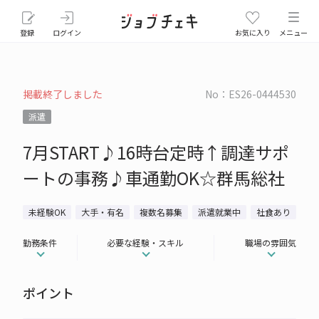
登録
ログイン
お気に入り
メニュー
掲載終了しました
No：ES26-0444530
派遣
7月START♪16時台定時↑調達サポ
ートの事務♪車通勤OK☆群馬総社
未経験OK
大手・有名
複数名募集
派遣就業中
社食あり
勤務条件
必要な経験・スキル
職場の雰囲気
ポイント