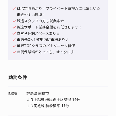
ほぼ定時あがり！プライベート重視派には嬉しい☆
働きやすい環境！
派遣スタッフの方も就業中☆
調達サポート業務全般をお任せします！
食堂や休憩スペースあり☆
車通勤OK！敷地内駐車場あり♪
業界TOPクラスのパナソニック健保
年間保険料がとっても、オトクに♪
勤務条件
群馬県 前橋市
勤務地
ＪＲ上越線 群馬総社駅 徒歩 14分
ＪＲ両毛線 前橋駅 車 17分