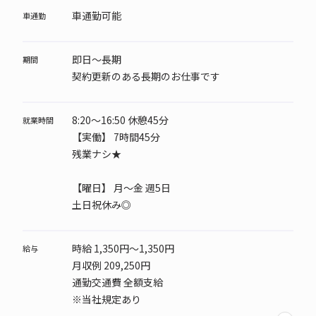
車通勤可能
車通勤
即日～長期
期間
契約更新のある長期のお仕事です
8:20～16:50 休憩45分
就業時間
【実働】 7時間45分
残業ナシ★
【曜日】
月～金 週5日
土日祝休み◎
時給 1,350円～1,350円
給与
月収例 209,250円
通勤交通費 全額支給
※当社規定あり