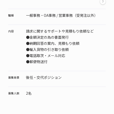
一般事務・OA事務 / 営業事務（受発注以外）
職種
請求に関するサポートや見積もり依頼など
内容
●金額決定の為の書面発行
●納期回答の案内、見積もり依頼
●輸入貨物の引き取り依頼
●電話取次・メール対応
●郵便物送付
後任・交代ポジション
募集背景
2名
募集人数