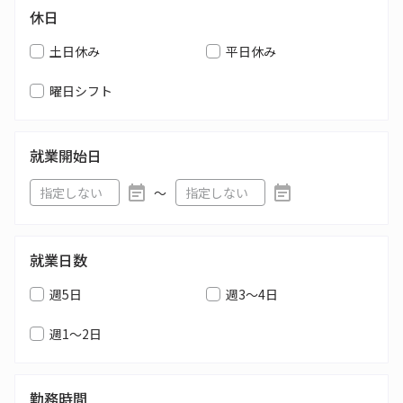
休日
土日休み
平日休み
曜日シフト
就業開始日
〜
就業日数
週5日
週3～4日
週1～2日
勤務時間