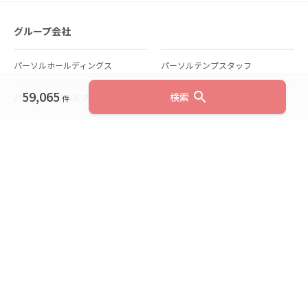
グループ会社
パーソルホールディングス
パーソルテンプスタッフ
59,065
search
検索
パーソルビジネスプロセスデザイン
パーソルクロステクノロジー
件
パーソルキャリア
パーソルイノベーション
パーソル総合研究所
グループ会社一覧
個人向けサービス
人材派遣
テンプスタッフ
ジョブチェキ
ファンタブル